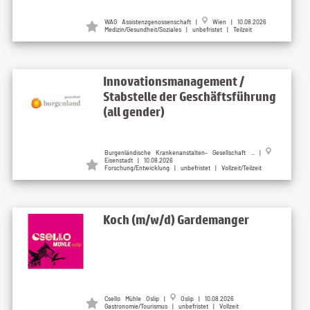
WAG Assistenzgenossenschaft
|
Wien
| 10.08.2026
Medizin/Gesundheit/Soziales | unbefristet | Teilzeit
Innovationsmanagement /
Stabstelle der Geschäftsführung
(all gender)
Burgenländische Krankenanstalten- Gesellschaft ...
|
Eisenstadt
| 10.08.2026
Forschung/Entwicklung | unbefristet | Vollzeit/Teilzeit
Koch (m/w/d) Gardemanger
Csello Mühle Oslip
|
Oslip
| 10.08.2026
Gastronomie/Tourismus | unbefristet | Vollzeit