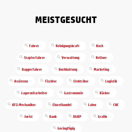
MEISTGESUCHT
Fahrer
Reinigungskraft
Koch
Staplerfahrer
Verwaltung
Kellner
Baggerfahrer
Buchhaltung
Marketing
Assistenz
Tischler
Elektriker
Logistik
Lagermitarbeiter
Gastronomie
Bäcker
KFZ-Mechaniker
Einzelhandel
Labor
CNC
Jurist
Bank
DGKP
Grafik
Geringfügig