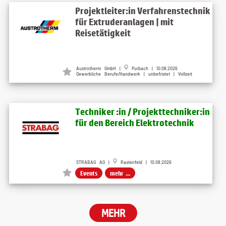
Projektleiter:in Verfahrenstechnik
für Extruderanlagen | mit
Reisetätigkeit
Austrotherm GmbH
|
Purbach
| 10.08.2026
Gewerbliche Berufe/Handwerk | unbefristet | Vollzeit
Techniker :in / Projekttechniker:in
für den Bereich Elektrotechnik
STRABAG AG |
Rastenfeld | 10.08.2026
Events
mehr ...
MEHR