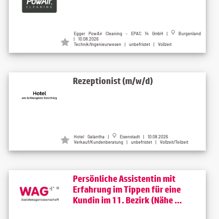
Egger PowAir Cleaning - EPAC 14 GmbH
|
Burgenland
| 10.08.2026
Technik/Ingenieurwesen | unbefristet | Vollzeit
Rezeptionist (m/w/d)
Hotel Galántha
|
Eisenstadt
| 10.08.2026
Verkauf/Kundenberatung | unbefristet | Vollzeit/Teilzeit
Persönliche Assistentin mit
Erfahrung im Tippen für eine
Kundin im 11. Bezirk (Nähe ...