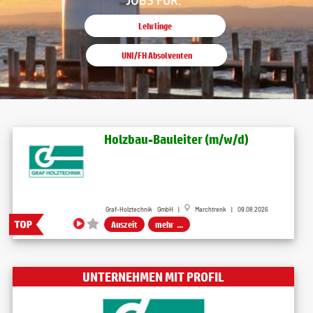
Lehrlinge
UNI/FH Absolventen
Holzbau-Bauleiter (m/w/d)
Graf-Holztechnik GmbH |
Marchtrenk | 09.08.2026
Auszeit
mehr ...
UNTERNEHMEN MIT PROFIL