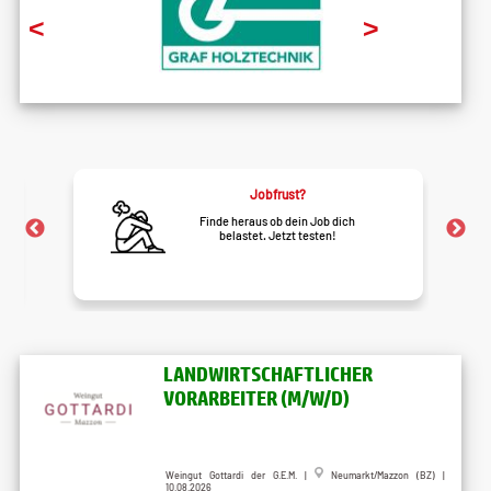
<
>
Jobfrust?
Finde heraus ob dein Job dich
belastet. Jetzt testen!
LANDWIRTSCHAFTLICHER
VORARBEITER (M/W/D)
Weingut Gottardi der G.E.M.
|
Neumarkt/Mazzon (BZ)
|
10.08.2026