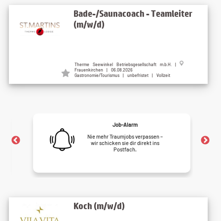
Bade-/Saunacoach - Teamleiter
(m/w/d)
Therme Seewinkel Betriebsgesellschaft m.b.H. |
Frauenkirchen | 06.08.2026
Gastronomie/Tourismus | unbefristet | Vollzeit
Job-Alarm
Nie mehr Traumjobs verpassen –
wir schicken sie dir direkt ins
Postfach.
Koch (m/w/d)