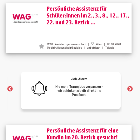
Persönliche Assistenz für
Schüler:innen im 2., 3., 8., 12., 17.,
22. und 23. Bezirk ...
WAG Assistenzgenossenschaft |
Wien | 06.08.2026
Medizin/Gesundheit/Soziales | unbefristet | Teilzeit
Job-Alarm
Nie mehr Traumjobs verpassen –
wir schicken sie dir direkt ins
Postfach.
Persönliche Assistenz für eine
Kundin im 20. Bezirk gesucht!