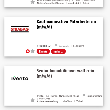
WAG Assistenzgenossenschaft |
Wien | 04.08.2026
Medizin/Gesundheit/Soziales | unbefristet | Teilzeit
Kaufmännische:r Mitarbeiter:in
(m/w/d)
STRABAG AG |
Rastenfeld | 04.08.2026
Events
mehr ...
Senior Immobilienverwalter:in
(m/w/d)
Iventa. The Human Management Group |
Nordburgenland
| 04.08.2026
Assistenz/Verwaltung | unbefristet | Vollzeit