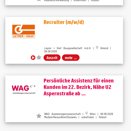
Assistenz/Verwaltung | unbefristet | Vollzeit
Recruiter (m/w/d)
Leyrer + Graf Baugesellschaft m.b.H. |
Gmünd |
06.08.2026
Auszeit
mehr ...
Persönliche Assistenz für einen
Kunden im 22. Bezirk, Nähe U2
Aspernstraße ab ...
WAG Assistenzgenossenschaft |
Wien | 06.08.2026
Medizin/Gesundheit/Soziales | unbefristet | Teilzeit