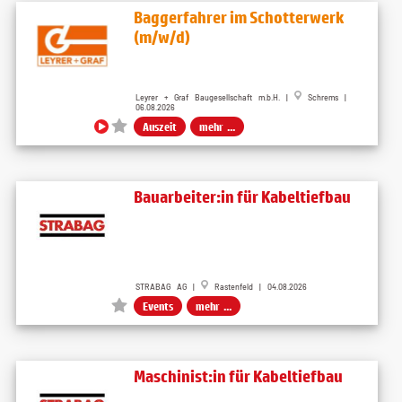
Baggerfahrer im Schotterwerk
(m/w/d)
Leyrer + Graf Baugesellschaft m.b.H. |
Schrems |
06.08.2026
Auszeit
mehr ...
Bauarbeiter:in für Kabeltiefbau
STRABAG AG |
Rastenfeld | 04.08.2026
Events
mehr ...
Maschinist:in für Kabeltiefbau