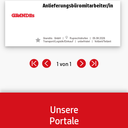
Anlieferungsbüromitarbeiter/in
Grandits GmbH |
Ruprechtshofen | 05.08.2026
Transport/Logistik/Einkauf | unbefristet | Vollzeit/Teilzeit
1 von 1
Unsere
Portale