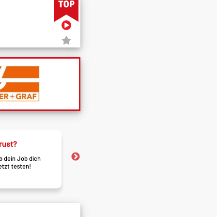
profile
Meistgesucht!
e Unternehmen und
Neugierig? Sieh nach, welche
rierechancen.
gerade alle haben wollen.