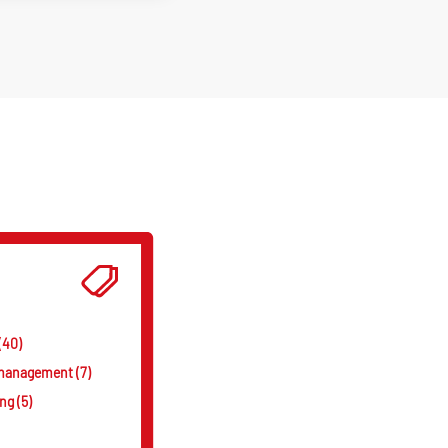
(40)
smanagement (7)
g (5)