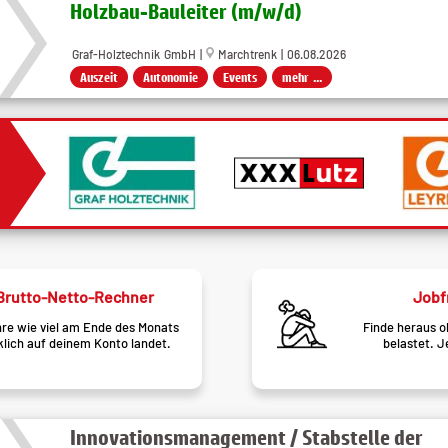
Holzbau-Bauleiter (m/w/d)
Graf-Holztechnik GmbH |
Marchtrenk | 06.08.2026
Auszeit
Autonomie
Events
mehr ...
Jobfrust?
Firmen
inde heraus ob dein Job dich
Einblicke in di
belastet. Jetzt testen!
mögliche Kar
Innovationsmanagement / Stabstelle der