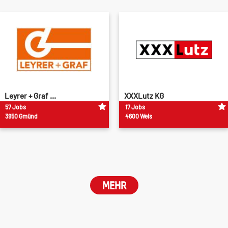
Leyrer + Graf ...
XXXLutz KG
57 Jobs
17 Jobs
3950 Gmünd
4600 Wels
MEHR