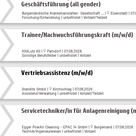
Geschäftsführung (all gender)
Burgenländische Krankenanstalten- Gesellschaft ...
|
Eisenstadt
| 07
Forschung/Entwicklung | unbefristet | Vollzeit/Teilzeit
Trainee/Nachwuchsführungskraft (m/w/d)
XXXLutz KG
|
Parndorf
| 07.08.2026
Sonstige Berufsfelder | unbefristet | Vollzeit
Vertriebsassistenz (m/w/d)
Grandits GmbH
|
Kirchschlag
| 07.08.2026
Assistenz/Verwaltung | unbefristet | Vollzeit/Teilzeit
Servicetechniker/in für Anlagenreinigung (
Egger PowAir Cleaning - EPAC 14 GmbH
|
Burgenland
| 07.08.2026
Technik/Ingenieurwesen | unbefristet | Vollzeit