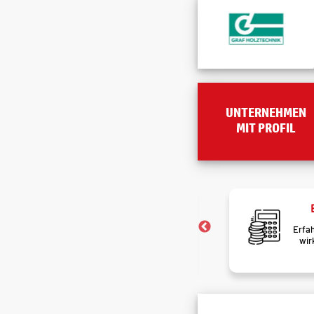
UNTERNEHMEN
MIT PROFIL
Brutto-Netto-Rechner
Erfahre wie viel am Ende des Monats
F
wirklich auf deinem Konto landet.