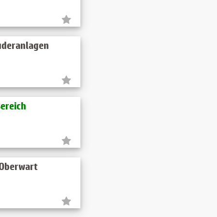
ruderanlagen
Bereich
 Oberwart