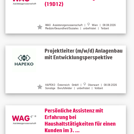
(19D12)
WAG Assistenzgenossenschaft
|
Wien
| 08.08.2026
Medizin/Gesundheit/Soziales | unbefristet | Teilzeit
Projektleiter (m/w/d) Anlagenbau
mit Entwicklungsperspektive
HAPEKO Österreich GmbH
|
Oberwart
| 08.08.2026
Sonstige Berufsfelder | unbefristet | Vollzeit
Persönliche Assistenz mit
Erfahrung bei
Haushaltstätigkeiten für einen
Kunden im 3. ...