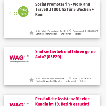
Social Promoter*in - Work and
Travel! 3100€ fix für 5 Wochen +
Boni
little talks Fundraising GmbH
|
Burgenland
| 08.08.2026
Sonstige Berufsfelder | unbefristet | Vollzeit
Sind sie tierlieb und fahren gerne
Auto? (03P20)
WAG Assistenzgenossenschaft
|
Wien
| 08.08.2026
Medizin/Gesundheit/Soziales | unbefristet | Teilzeit
Persönliche Assistenz für eine
Kundin im 19. Bezirk gesucht!