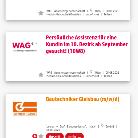
WAG Assistenzgenossenschaft
|
Wien
| 08.08.2026
Medizin/Gesundheit/Soziales | unbefristet | Teilzeit
Persönliche Assistenz für eine
Kundin im 10. Bezirk ab September
gesucht! (10W8)
WAG Assistenzgenossenschaft
|
Wien
| 08.08.2026
Medizin/Gesundheit/Soziales | unbefristet | Teilzeit
Bautechniker Gleisbau (m/w/d)
Leyrer + Graf Baugesellschaft m.b.H. |
Gmünd |
08.08.2026
Auszeit
mehr ...