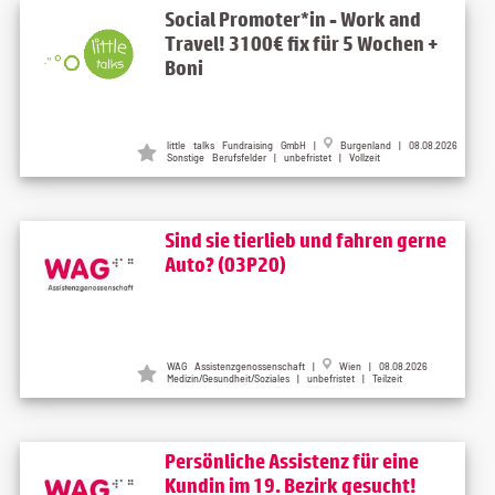
Social Promoter*in - Work and
Travel! 3100€ fix für 5 Wochen +
Boni
little talks Fundraising GmbH
|
Burgenland
| 08.08.2026
Sonstige Berufsfelder | unbefristet | Vollzeit
Sind sie tierlieb und fahren gerne
Auto? (03P20)
WAG Assistenzgenossenschaft
|
Wien
| 08.08.2026
Medizin/Gesundheit/Soziales | unbefristet | Teilzeit
Persönliche Assistenz für eine
Kundin im 19. Bezirk gesucht!