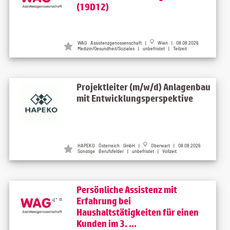
(19D12)
WAG Assistenzgenossenschaft
|
Wien
| 08.08.2026
Medizin/Gesundheit/Soziales | unbefristet | Teilzeit
Projektleiter (m/w/d) Anlagenbau
mit Entwicklungsperspektive
HAPEKO Österreich GmbH
|
Oberwart
| 08.08.2026
Sonstige Berufsfelder | unbefristet | Vollzeit
Persönliche Assistenz mit
Erfahrung bei
Haushaltstätigkeiten für einen
Kunden im 3. ...