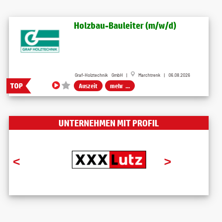
Holzbau-Bauleiter (m/w/d)
Graf-Holztechnik GmbH |
Marchtrenk | 06.08.2026
Auszeit
mehr ...
UNTERNEHMEN MIT PROFIL
<
>