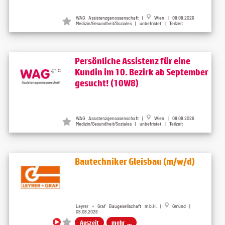
WAG Assistenzgenossenschaft
|
Wien
| 08.08.2026
Medizin/Gesundheit/Soziales | unbefristet | Teilzeit
Persönliche Assistenz für eine
Kundin im 10. Bezirk ab September
gesucht! (10W8)
WAG Assistenzgenossenschaft
|
Wien
| 08.08.2026
Medizin/Gesundheit/Soziales | unbefristet | Teilzeit
Bautechniker Gleisbau (m/w/d)
Leyrer + Graf Baugesellschaft m.b.H. |
Gmünd |
08.08.2026
Auszeit
mehr ...