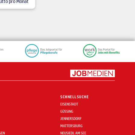
utto pro Monat
SCHNELLSUCHE
EISENSTADT
GÜSSING
JENNERSDORF
MATTERSBURG
GEN
NEUSIEDL AM SEE