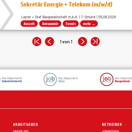
Sekretär Energie + Telekom (m/w/d)
Leyrer + Graf Baugesellschaft m.b.H. |
Gmünd | 05.08.2026
Auszeit
Autonomie
Events
mehr ...
1 von 1
ARBEITGEBER
BETREIBER
UNSER ZIEL
JOBMEDIEN