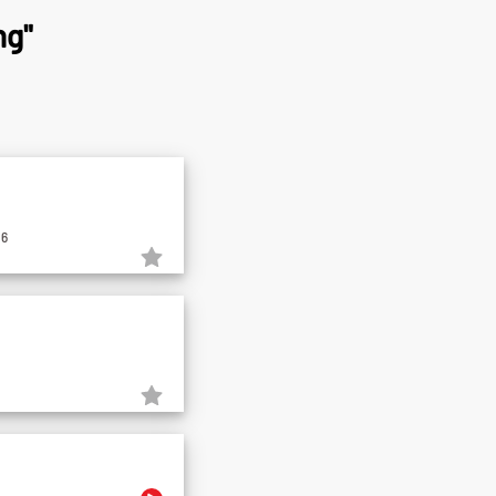
ng"
26