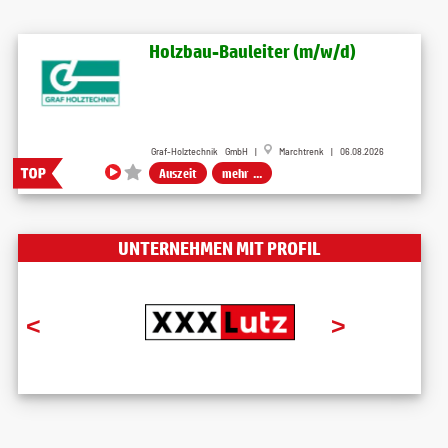
Holzbau-Bauleiter (m/w/d)
Graf-Holztechnik GmbH |
Marchtrenk | 06.08.2026
Auszeit
mehr ...
UNTERNEHMEN MIT PROFIL
<
>