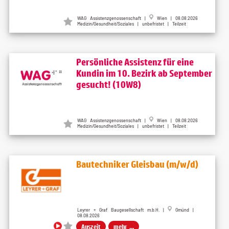
WAG Assistenzgenossenschaft
|
Wien
| 08.08.2026
Medizin/Gesundheit/Soziales | unbefristet | Teilzeit
Persönliche Assistenz für eine
Kundin im 10. Bezirk ab September
gesucht! (10W8)
WAG Assistenzgenossenschaft
|
Wien
| 08.08.2026
Medizin/Gesundheit/Soziales | unbefristet | Teilzeit
Bautechniker Gleisbau (m/w/d)
Leyrer + Graf Baugesellschaft m.b.H. |
Gmünd |
08.08.2026
Auszeit
mehr ...