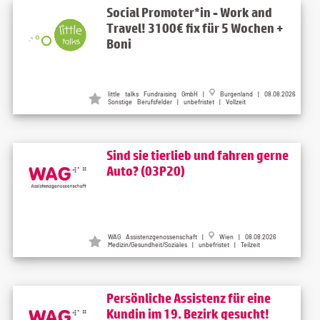
Social Promoter*in - Work and
Travel! 3100€ fix für 5 Wochen +
Boni
little talks Fundraising GmbH
|
Burgenland
| 08.08.2026
Sonstige Berufsfelder | unbefristet | Vollzeit
Sind sie tierlieb und fahren gerne
Auto? (03P20)
WAG Assistenzgenossenschaft
|
Wien
| 08.08.2026
Medizin/Gesundheit/Soziales | unbefristet | Teilzeit
Persönliche Assistenz für eine
Kundin im 19. Bezirk gesucht!