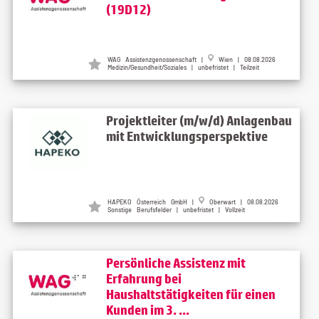
(19D12)
WAG Assistenzgenossenschaft
|
Wien
| 08.08.2026
Medizin/Gesundheit/Soziales | unbefristet | Teilzeit
Projektleiter (m/w/d) Anlagenbau
mit Entwicklungsperspektive
HAPEKO Österreich GmbH
|
Oberwart
| 08.08.2026
Sonstige Berufsfelder | unbefristet | Vollzeit
Persönliche Assistenz mit
Erfahrung bei
Haushaltstätigkeiten für einen
Kunden im 3. ...