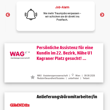
Job-Alarm
Nie mehr Traumjobs verpassen –
wir schicken sie dir direkt ins
Postfach.
Persönliche Assistenz für eine
Kundin im 22. Bezirk, Nähe U1
Kagraner Platz gesucht! ...
WAG Assistenzgenossenschaft
|
Wien
| 08.08.2026
Medizin/Gesundheit/Soziales | unbefristet | Teilzeit
Anlieferungsbüromitarbeiter/in