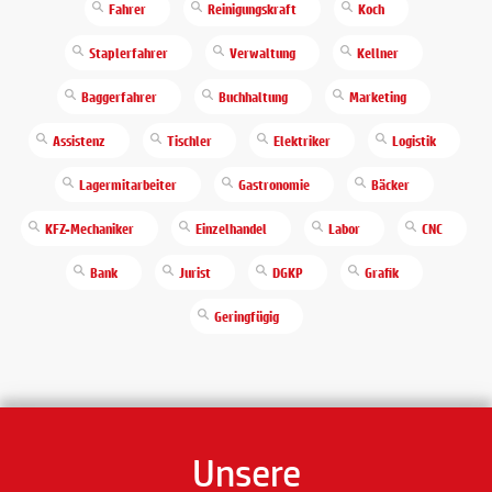
Fahrer
Reinigungskraft
Koch
Staplerfahrer
Verwaltung
Kellner
Baggerfahrer
Buchhaltung
Marketing
Assistenz
Tischler
Elektriker
Logistik
Lagermitarbeiter
Gastronomie
Bäcker
KFZ-Mechaniker
Einzelhandel
Labor
CNC
Bank
Jurist
DGKP
Grafik
Geringfügig
Unsere