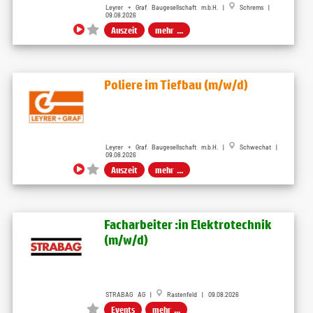
Leyrer + Graf Baugesellschaft m.b.H. |
Schrems |
09.08.2026
Auszeit
mehr ...
Poliere im Tiefbau (m/w/d)
Leyrer + Graf Baugesellschaft m.b.H. |
Schwechat |
09.08.2026
Auszeit
mehr ...
Facharbeiter :in Elektrotechnik
(m/w/d)
STRABAG AG |
Rastenfeld | 09.08.2026
Events
mehr ...