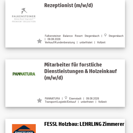
Rezeptionist (m/w/d)
Falkensteiner Balance Resort Stegersbach
|
Stegersbach
| 09.08.2026
Verkauf/Kundenberatung | unbefristet | Vollzeit
Mitarbeiter für forstliche
Dienstleistungen & Holzeinkauf
(m/w/d)
PANNATURA
|
Eisenstadt
| 09.08.2026
Transport/Logistik/Einkauf | unbefristet | Vollzeit
FESSL Holzbau: LEHRLING Zimmerer