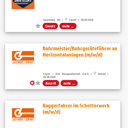
Swietelsky AG |
Zwettl | 09.08.2026
Events
mehr ...
Bohrmeister/Bohrgeräteführer an
Horizontalanlagen (m/w/d)
Leyrer + Graf Baugesellschaft m.b.H. |
Gmünd |
09.08.2026
Auszeit
mehr ...
Baggerfahrer im Schotterwerk
(m/w/d)