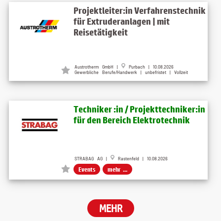
Projektleiter:in Verfahrenstechnik
für Extruderanlagen | mit
Reisetätigkeit
Austrotherm GmbH
|
Purbach
| 10.08.2026
Gewerbliche Berufe/Handwerk | unbefristet | Vollzeit
Techniker :in / Projekttechniker:in
für den Bereich Elektrotechnik
STRABAG AG |
Rastenfeld | 10.08.2026
Events
mehr ...
MEHR