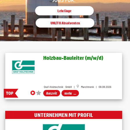
Lehrlinge
UNI/FH Absolventen
Holzbau-Bauleiter (m/w/d)
Graf-Holztechnik GmbH |
Marchtrenk | 09.08.2026
Auszeit
mehr ...
UNTERNEHMEN MIT PROFIL