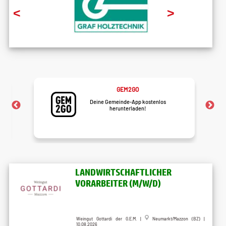
<
>
GEM2GO
Deine Gemeinde-App kostenlos
herunterladen!
LANDWIRTSCHAFTLICHER
VORARBEITER (M/W/D)
Weingut Gottardi der G.E.M.
|
Neumarkt/Mazzon (BZ)
|
10.08.2026