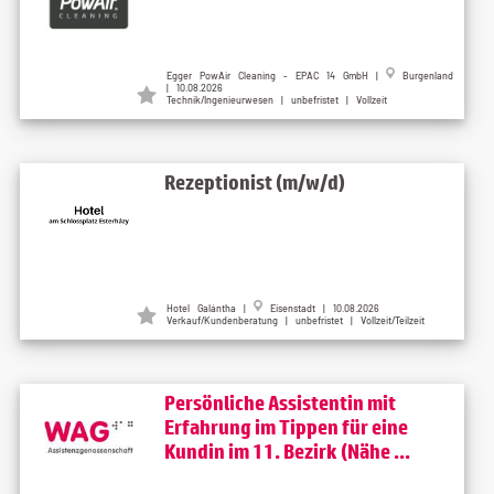
Egger PowAir Cleaning - EPAC 14 GmbH
|
Burgenland
| 10.08.2026
Technik/Ingenieurwesen | unbefristet | Vollzeit
Rezeptionist (m/w/d)
Hotel Galántha
|
Eisenstadt
| 10.08.2026
Verkauf/Kundenberatung | unbefristet | Vollzeit/Teilzeit
Persönliche Assistentin mit
Erfahrung im Tippen für eine
Kundin im 11. Bezirk (Nähe ...