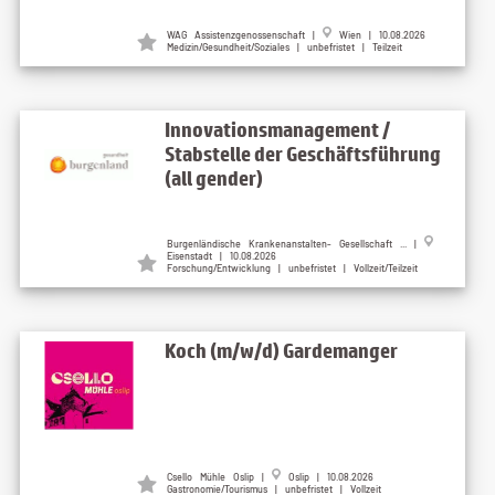
WAG Assistenzgenossenschaft
|
Wien
| 10.08.2026
Medizin/Gesundheit/Soziales | unbefristet | Teilzeit
Innovationsmanagement /
Stabstelle der Geschäftsführung
(all gender)
Burgenländische Krankenanstalten- Gesellschaft ...
|
Eisenstadt
| 10.08.2026
Forschung/Entwicklung | unbefristet | Vollzeit/Teilzeit
Koch (m/w/d) Gardemanger
Csello Mühle Oslip
|
Oslip
| 10.08.2026
Gastronomie/Tourismus | unbefristet | Vollzeit