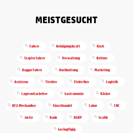
MEISTGESUCHT
Fahrer
Reinigungskraft
Koch
Staplerfahrer
Verwaltung
Kellner
Baggerfahrer
Buchhaltung
Marketing
Assistenz
Tischler
Elektriker
Logistik
Lagermitarbeiter
Gastronomie
Bäcker
KFZ-Mechaniker
Einzelhandel
Labor
CNC
Jurist
Bank
DGKP
Grafik
Geringfügig